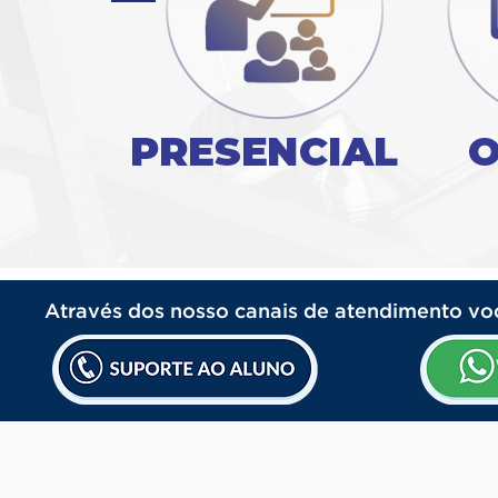
Edital previsto pa
Banca d
Vagas para: Mé
Através dos nosso canais de atendimento v