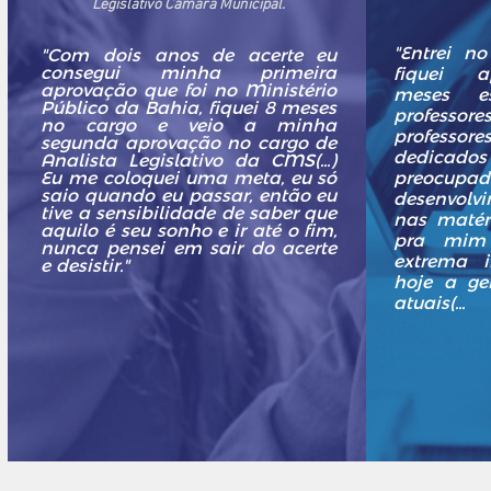
Legislativo Câmara Municipal.
"E
ntrei no
"Com dois anos de acerte eu
consegui minha primeira
fiquei 
aprovação que foi no Ministério
meses e
Público da Bahia, fiquei 8 meses
profess
no cargo e veio a minha
profess
segunda aprovação no cargo de
dedicad
Analista Legislativo da CMS(...)
Eu me coloquei uma meta, eu só
preoc
saio quando eu passar, então eu
desenvolv
tive a sensibilidade de saber que
nas matéri
aquilo é seu sonho e ir até o fim,
pra mim
nunca pensei em sair do acerte
extrema 
e desistir."
hoje a ge
atuais(...