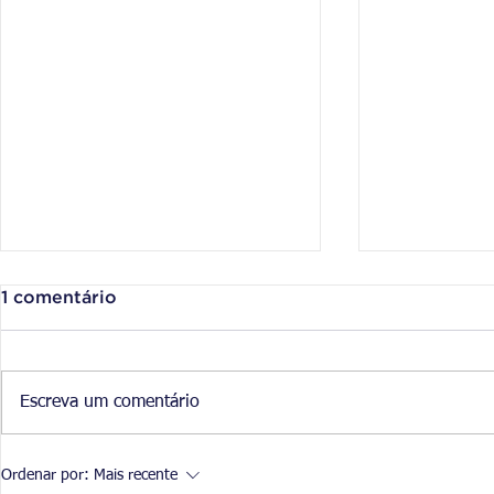
1 comentário
Escreva um comentário
Os concursos e as
Qual é o s
Ordenar por:
Mais recente
Olimpíadas
Pilares da