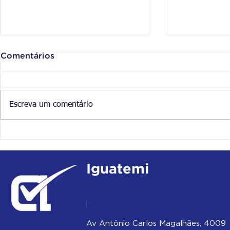
Comentários
Escreva um comentário
Os concursos e as
Qual é o s
Olimpíadas
Pilares da
Aprovaçã
Iguatemi
Av Antônio Carlos Magalhães, 4009