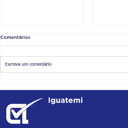
Comentários
Escreva um comentário
SAIU! NOVO EDITAL
EDITAL L
CONCURSO CFO PM/BM –
2018: Com
BA 2019!!
salários de
Iguatemi